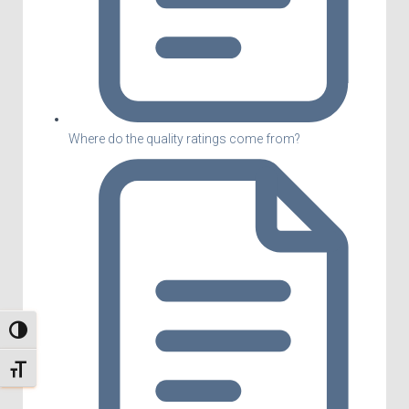
Where do the quality ratings come from?
TOGGLE HIGH CONTRAST
TOGGLE FONT SIZE