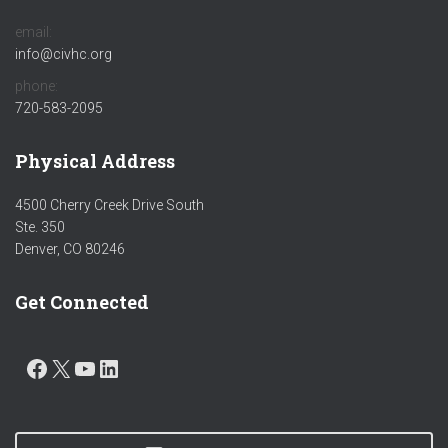
email:
info@civhc.org
phone:
720-583-2095
Physical Address
4500 Cherry Creek Drive South
Ste. 350
Denver, CO 80246
Get Connected
FACEBOOK
X
YOUTUBE
LINKEDIN